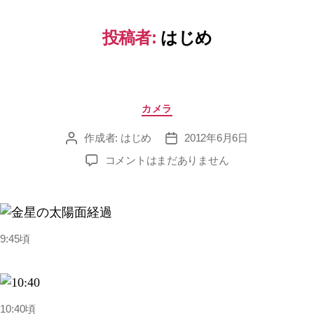
投稿者:
はじめ
カ
カメラ
テ
ゴ
作成者:
はじめ
2012年6月6日
投
投
リ
稿
稿
金
コメントはまだありません
ー
者
日
星
の
太
陽
面
9:45頃
経
過
へ
の
10:40頃