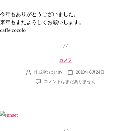
ま、
良
今年もありがとうございました。
い
来年もまたよろしくお願いします。
お
caffe cocolo
年
を
へ
の
カ
カメラ
テ
ゴ
作成者:
はじめ
2010年6月24日
投
投
リ
稿
稿
夕
コメントはまだありません
ー
者
日
焼
け
が
す
ご
い
へ