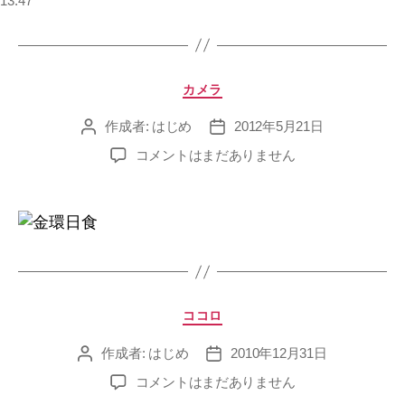
13:47
カ
カメラ
テ
ゴ
作成者:
はじめ
2012年5月21日
投
投
リ
稿
稿
金
コメントはまだありません
ー
者
日
環
日
食
へ
の
カ
ココロ
テ
ゴ
作成者:
はじめ
2010年12月31日
投
投
リ
稿
稿
皆
コメントはまだありません
ー
者
日
さ