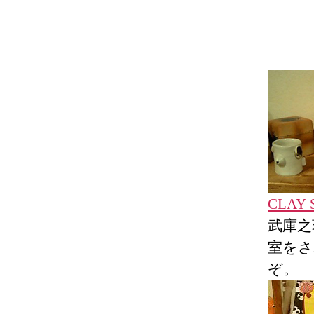
CLAY
武庫之
室をさ
ぞ。