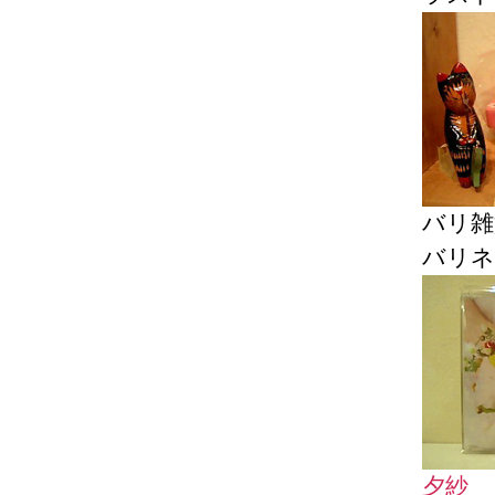
バリ雑
バリネ
夕紗