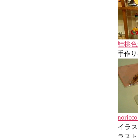
鮭桃色
手作り
noricco
イラスト
ラスト