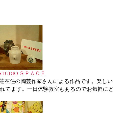
カ
テ
ゴ
リ
ー
 STUDIO ＳＰＡＣＥ
荘在住の陶芸作家さんによる作品です。楽しい
れてます。一日体験教室もあるのでお気軽に