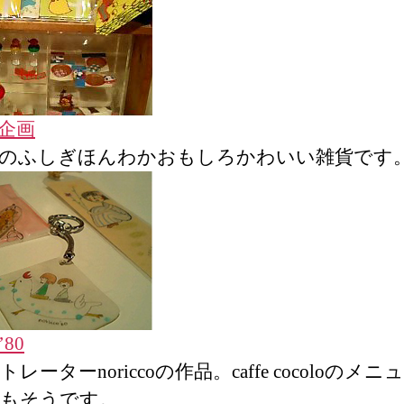
企画
のふしぎほんわかおもしろかわいい雑貨です
’80
レーターnoriccoの作品。caffe cocoloのメ
もそうです。