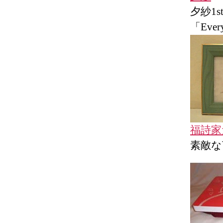
夕紗1
「Every
福詩家
素敵な